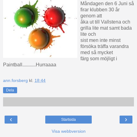
Måndagen den 6 Juni så
firar klubben 30 år
genom att
åka ut till Vallstena och
grilla lite mat samt bada
lite och
sist men inte minst
försöka träffa varandra
med så mycket
färg som möjligt i
Paintball...........Hurraaaa
ann.forsberg
kl.
18:44
Dela
‹
›
Startsida
Visa webbversion