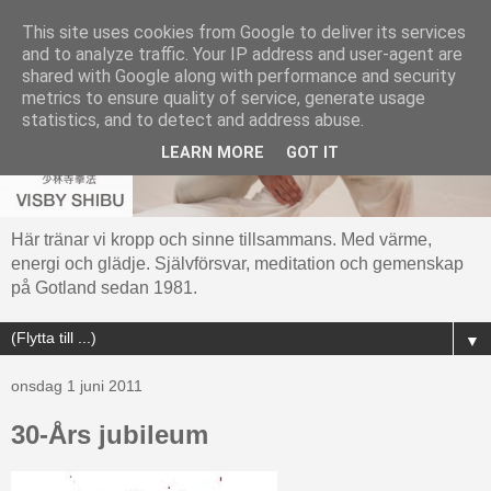
This site uses cookies from Google to deliver its services
and to analyze traffic. Your IP address and user-agent are
shared with Google along with performance and security
metrics to ensure quality of service, generate usage
statistics, and to detect and address abuse.
LEARN MORE
GOT IT
Här tränar vi kropp och sinne tillsammans. Med värme,
energi och glädje. Självförsvar, meditation och gemenskap
på Gotland sedan 1981.
▼
onsdag 1 juni 2011
30-Års jubileum