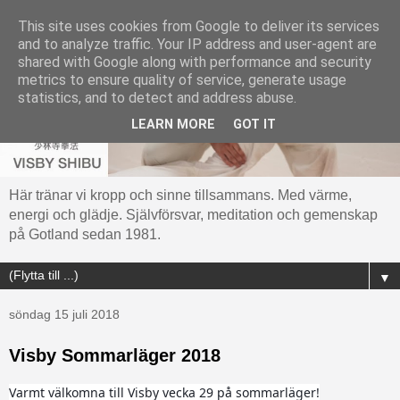
This site uses cookies from Google to deliver its services
and to analyze traffic. Your IP address and user-agent are
shared with Google along with performance and security
metrics to ensure quality of service, generate usage
statistics, and to detect and address abuse.
LEARN MORE
GOT IT
Här tränar vi kropp och sinne tillsammans. Med värme,
energi och glädje. Självförsvar, meditation och gemenskap
på Gotland sedan 1981.
▼
söndag 15 juli 2018
Visby Sommarläger 2018
Varmt välkomna till Visby vecka 29 på sommarläger!