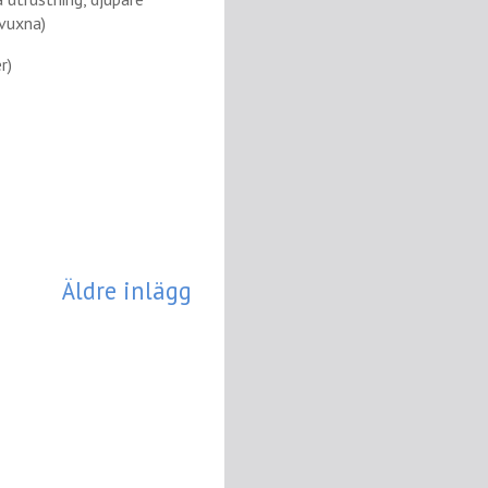
vuxna)
r)
Äldre inlägg