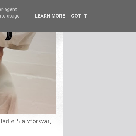
er-agent
rate usage
LEARN MORE
GOT IT
ädje. Självförsvar,