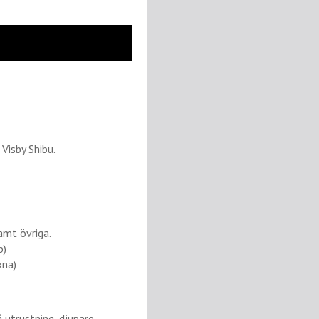
Visby Shibu.
amt övriga.
p)
xna)
 utrustning, djupare