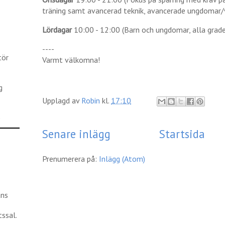
träning samt avancerad teknik, avancerade ungdomar/
Lördagar
10:00 - 12:00 (Barn och ungdomar, alla grade
----
tör
Varmt välkomna!
g
Upplagd av
Robin
kl.
17:10
)
Senare inlägg
Startsida
Prenumerera på:
Inlägg (Atom)
ans
ssal.