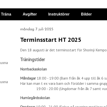
Träna
Avgifter
Instruktörer
Bilder
måndag 7 juli 2025
Terminsstart HT 2025
Den 18 augusti är det terminsstart för Shorinji Kempo 
Träningstider
vuxna
Norrbackaskolan
Måndagar
18:00 - 19:00 (Barn från åk 4 upp till åk 6 s
vuxna
Här kan man t ex vara barn och förälder i samma grup
19:00 - 20:00 (Ungdomar från åk 7 samt vu
Humlegårdsskolan
Onsdagar
19:00 - 21:00 (Fokus på sparring med krav på