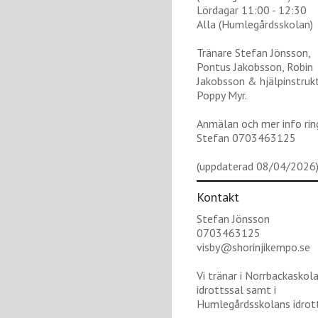
Lördagar 11:00 - 12:30
Alla (Humlegårdsskolan)
Tränare Stefan Jönsson,
Pontus Jakobsson, Robin
Jakobsson & hjälpinstruk
Poppy Myr.
Anmälan och mer info rin
Stefan 0703463125
(uppdaterad 08/04/2026
Kontakt
Stefan Jönsson
0703463125
visby@shorinjikempo.se
Vi tränar i Norrbackaskol
idrottssal samt i
Humlegårdsskolans idrott