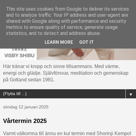
This site uses cookies from Google to deliver its services
and to analyze traffic. Your IP address and user-agent are
shared with Google along with performance and security
metrics to ensure quality of service, generate usage
statistics, and to detect and address abuse.
LEARN MORE
GOT IT
Här tränar vi kropp och sinne tillsammans. Med värme,
energi och glädje. Självförsvar, meditation och gemenskap
på Gotland sedan 1981.
▼
söndag 12 januari 2025
Vårtermin 2025
Varmt välkomna till ännu en kul termin med Shorinji Kempo!