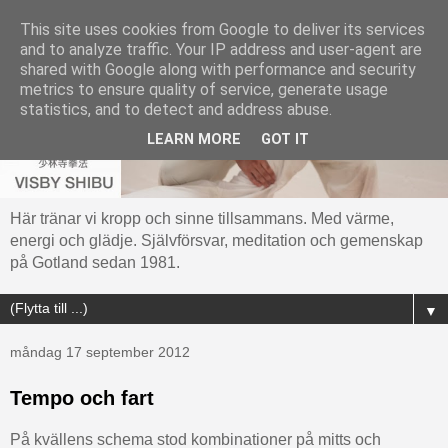
This site uses cookies from Google to deliver its services
and to analyze traffic. Your IP address and user-agent are
shared with Google along with performance and security
metrics to ensure quality of service, generate usage
statistics, and to detect and address abuse.
LEARN MORE
GOT IT
Här tränar vi kropp och sinne tillsammans. Med värme,
energi och glädje. Självförsvar, meditation och gemenskap
på Gotland sedan 1981.
▼
måndag 17 september 2012
Tempo och fart
På kvällens schema stod kombinationer på mitts och