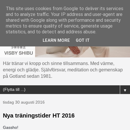
This site uses cookies from Google to deliver its services
and to analyze traffic. Your IP address and user-agent are
shared with Google along with performance and security
metrics to ensure quality of service, generate usage
statistics, and to detect and address abuse.
LEARN MORE
GOT IT
Här tränar vi kropp och sinne tillsammans. Med värme,
energi och glädje. Självförsvar, meditation och gemenskap
på Gotland sedan 1981.
▼
tisdag 30 augusti 2016
Nya träningstider HT 2016
Gassho!