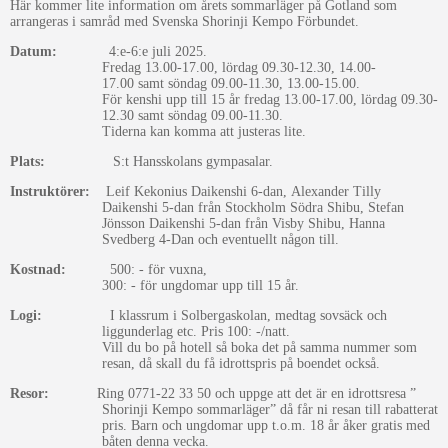
Här kommer lite information
om årets sommarläger på Gotland som
arrangeras i samråd med Svenska Shorinji Kempo Förbundet.
Datum:
4:e-6:e juli 2025
.
Fredag 13.00-17.00
, lördag 09.
30-12.3
0, 14.00-
17.00
samt
söndag 09.00-11.30, 13.00-15.00
.
För kenshi upp till 15 år fredag 13.00-17.00, lör
dag 09.30-
12.30 samt söndag 09.00-11
.30.
Tiderna kan komma att justeras lite.
Plats:
S:t
Hansskolans gympasal
ar
.
Instruktörer:
Leif Kekonius Daikenshi 6-dan,
Alexander Tilly
Dai
kenshi 5-dan från Stockholm Södr
a Shibu, Stefan
Jönsson Da
ikenshi 5-dan från Visby Shibu
, Hanna
Svedberg 4-Dan
och eventuellt någon till.
Kostnad:
500: -
för vuxna,
300
: -
för ungdomar upp till 15 år.
Logi:
I
klassrum i Solbergaskolan, medtag sovsäck och
liggunderlag etc.
Pris 100: -/natt.
Vill du bo på hotell så boka det på samma nummer som
resan, då skall du få idrottspris på boendet också.
Resor:
Ring 0771-22 33 50 och uppge att det är en idrottsresa
”
Shorinji Kempo sommarläger”
då får ni resan till rabatterat
pris.
Barn och ungdomar upp t.o.m. 18 år åker gratis med
båten denna vecka.