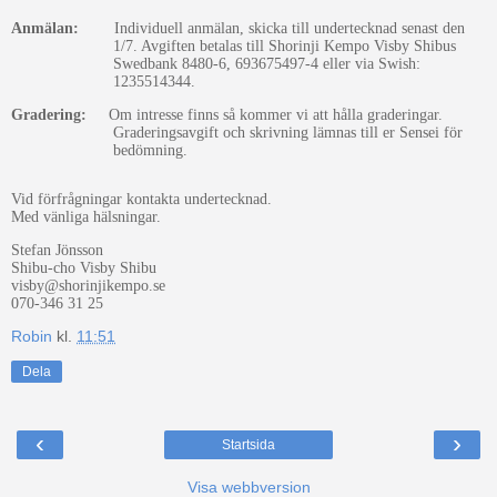
Anmälan:
I
ndividuell anmälan, skicka
t
ill undertecknad senast den
1/7
. Avgiften betalas
till
Shor
inji Kempo Visby Shibus
Swedbank 8480-6, 693675497-4 eller via Swish:
1235514344
.
Gradering:
Om intresse finns så kommer vi att hålla
graderingar.
Graderingsavgift och skrivning lämnas till er Sensei för
bedömning.
Vid förfrågningar kontakta undertecknad.
Med vänliga hälsningar.
Stefan Jönsson
Shibu-cho Visby Shibu
visby@shorinjikempo.se
070-346 31 25
Robin
kl.
11:51
Dela
‹
›
Startsida
Visa webbversion