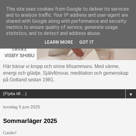
This site uses cookies from Google to deliver its services
and to analyze traffic. Your IP address and user-agent are
shared with Google along with performance and security
metrics to ensure quality of service, generate usage
statistics, and to detect and address abuse.
LEARN MORE
GOT IT
Här tränar vi kropp och sinne tillsammans. Med värme,
energi och glädje. Självförsvar, meditation och gemenskap
på Gotland sedan 1981.
▼
torsdag 5 juni 2025
Sommarläger 2025
Gassho!