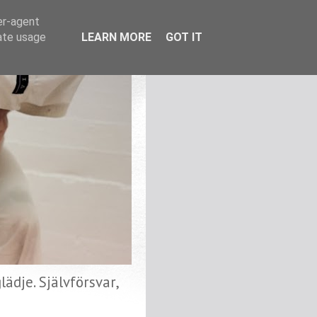
er-agent
rate usage
LEARN MORE
GOT IT
ädje. Självförsvar,