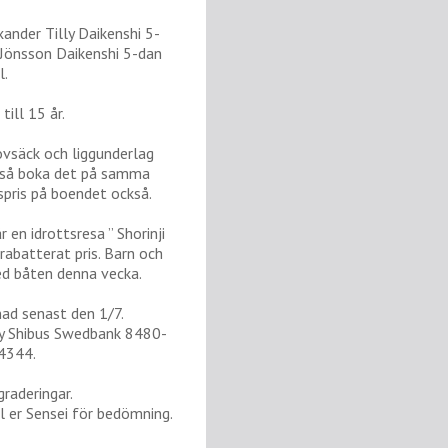
ander Tilly Daikenshi 5-
 Jönsson Daikenshi 5-dan
l.
ill 15 år.
ovsäck och liggunderlag
ll så boka det på samma
spris på boendet också.
en idrottsresa ” Shorinji
rabatterat pris. Barn och
ed båten denna vecka.
nad senast den 1/7.
sby Shibus Swedbank 8480-
4344.
raderingar.
ll er Sensei för bedömning.