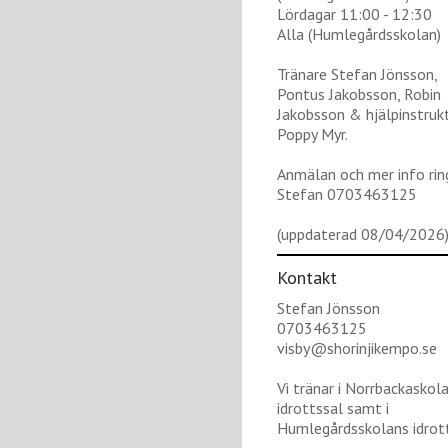
Lördagar 11:00 - 12:30
Alla (Humlegårdsskolan)
Tränare Stefan Jönsson,
Pontus Jakobsson, Robin
Jakobsson & hjälpinstruk
Poppy Myr.
Anmälan och mer info rin
Stefan 0703463125
(uppdaterad 08/04/2026
Kontakt
Stefan Jönsson
0703463125
visby@shorinjikempo.se
Vi tränar i Norrbackaskol
idrottssal samt i
Humlegårdsskolans idrott