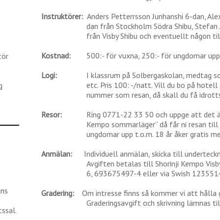
Instruktörer:
Anders Petterrsson Junhanshi 6-dan, Alex
dan från Stockholm Södra Shibu, Stefan
från Visby Shibu och eventuellt någon til
Kostnad:
500:- för vuxna, 250:- för ungdomar upp t
tör
Logi:
I klassrum på Solbergaskolan, medtag s
etc. Pris 100: -/natt. Vill du bo på hote
g
nummer som resan, då skall du få idrott
Resor:
Ring 0771-22 33 50 och uppge att det är 
)
Kempo sommarläger” då får ni resan till 
ungdomar upp t.o.m. 18 år åker gratis m
Anmälan:
Individuell anmälan, skicka till underteck
Avgiften betalas till Shorinji Kempo Vi
6, 693675497-4 eller via Swish 123551
ans
Gradering:
Om intresse finns så kommer vi att hålla g
Graderingsavgift och skrivning lämnas ti
ssal.