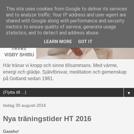
This site uses cookies from Google to deliver its services
and to analyze traffic. Your IP address and user-agent are
shared with Google along with performance and security
metrics to ensure quality of service, generate usage
statistics, and to detect and address abuse.
LEARN MORE
GOT IT
Här tränar vi kropp och sinne tillsammans. Med värme,
energi och glädje. Självförsvar, meditation och gemenskap
på Gotland sedan 1981.
▼
tisdag 30 augusti 2016
Nya träningstider HT 2016
Gassho!