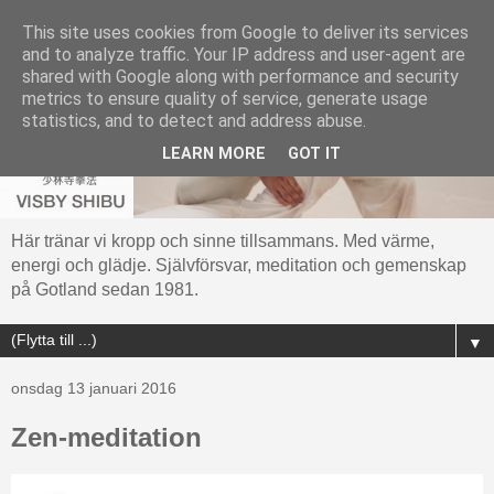
This site uses cookies from Google to deliver its services
and to analyze traffic. Your IP address and user-agent are
shared with Google along with performance and security
metrics to ensure quality of service, generate usage
statistics, and to detect and address abuse.
LEARN MORE
GOT IT
Här tränar vi kropp och sinne tillsammans. Med värme,
energi och glädje. Självförsvar, meditation och gemenskap
på Gotland sedan 1981.
▼
onsdag 13 januari 2016
Zen-meditation