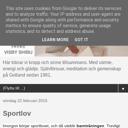
This site uses cookies from Google to deliver its services
and to analyze traffic. Your IP address and user-agent are
shared with Google along with performance and security
metrics to ensure quality of service, generate usage
statistics, and to detect and address abuse.
LEARN MORE
GOT IT
Här tränar vi kropp och sinne tillsammans. Med värme,
energi och glädje. Självförsvar, meditation och gemenskap
på Gotland sedan 1981.
▼
söndag 22 februari 2015
Sportlov
Imorgon börjar sportlovet, och då uteblir
barnträningen
. Trevligt