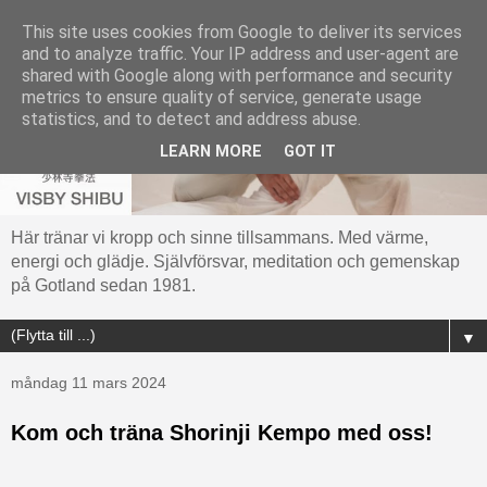
This site uses cookies from Google to deliver its services
and to analyze traffic. Your IP address and user-agent are
shared with Google along with performance and security
metrics to ensure quality of service, generate usage
statistics, and to detect and address abuse.
LEARN MORE
GOT IT
Här tränar vi kropp och sinne tillsammans. Med värme,
energi och glädje. Självförsvar, meditation och gemenskap
på Gotland sedan 1981.
▼
måndag 11 mars 2024
Kom och träna Shorinji Kempo med oss!