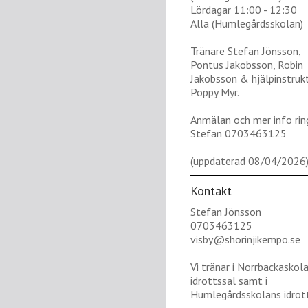
Lördagar 11:00 - 12:30
Alla (Humlegårdsskolan)
Tränare Stefan Jönsson,
Pontus Jakobsson, Robin
Jakobsson & hjälpinstruk
Poppy Myr.
Anmälan och mer info rin
Stefan 0703463125
(uppdaterad 08/04/2026
Kontakt
Stefan Jönsson
0703463125
visby@shorinjikempo.se
Vi tränar i Norrbackaskol
idrottssal samt i
Humlegårdsskolans idrott