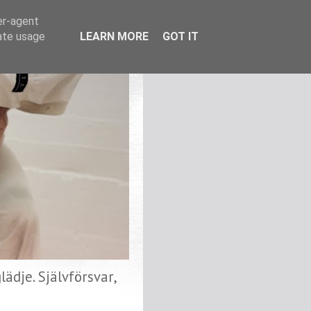
er-agent
rate usage
LEARN MORE
GOT IT
ädje. Självförsvar,