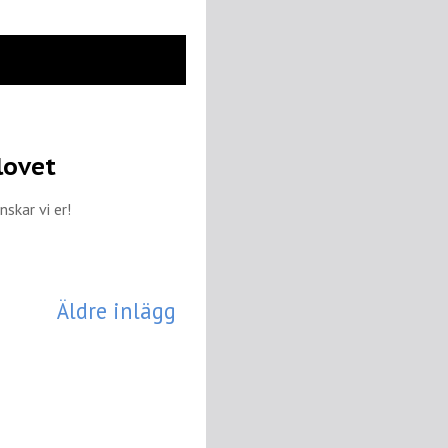
lovet
nskar vi er!
Äldre inlägg