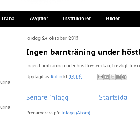
Träna
Avgifter
Instruktörer
Bilder
lördag 24 oktober 2015
Ingen barnträning under höst
Ingen barnträning under höstlovsveckan, trevligt lov ö
Upplagd av
Robin
kl.
14:06
vuxna
Senare inlägg
Startsida
vuxna
Prenumerera på:
Inlägg (Atom)