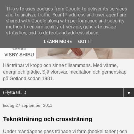
This site uses cookies from Google to deliver its services
and to analyze traffic. Your IP address and user-agent are
shared with Google along with performance and security
metrics to ensure quality of service, generate usage
statistics, and to detect and address abuse.
LEARN MORE
GOT IT
Här tränar vi kropp och sinne tillsammans. Med värme,
energi och glädje. Självförsvar, meditation och gemenskap
på Gotland sedan 1981.
▼
tisdag 27 september 2011
Teknikträning och crossträning
Under måndagens pass tränade vi form (hookei tanen) och