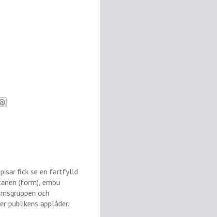
isar fick se en fartfylld
 tanen (form), embu
gdomsgruppen och
r publikens applåder.