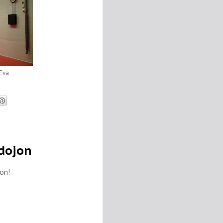
Eva
 dojon
jon!