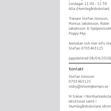
Lördagar 11:00 - 12:30
Alla (Humlegårdsskolan)
Tränare Stefan Jönsson,
Pontus Jakobsson, Robin
Jakobsson & hjälpinstruk
Poppy Myr.
Anmälan och mer info rin
Stefan 0703463125
(uppdaterad 08/04/2026
Kontakt
Stefan Jönsson
0703463125
visby@shorinjikempo.se
Vi tränar i Norrbackaskol
idrottssal samt i
Humlegårdsskolans idrott