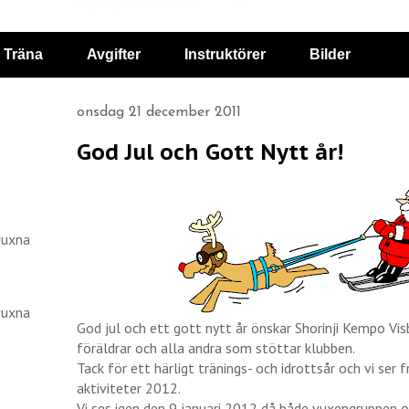
Träna
Avgifter
Instruktörer
Bilder
onsdag 21 december 2011
God Jul och Gott Nytt år!
vuxna
vuxna
God jul och ett gott nytt år önskar Shorinji Kempo Vi
föräldrar och alla andra som stöttar klubben.
Tack för ett härligt tränings- och idrottsår och vi se
aktiviteter 2012.
Vi ses igen den 9 januari 2012 då både vuxengruppen