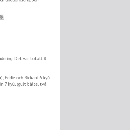
ring. Det var totalt 8
r), Eddie och Rickard 6 kyū
in 7 kyū, (gult bälte, två