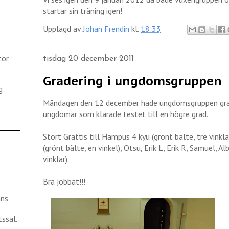
startar sin träning igen!
Upplagd av
Johan Frendin
kl.
18:33
tör
tisdag 20 december 2011
Gradering i ungdomsgruppen
g
Måndagen den 12 december hade ungdomsgruppen grade
ungdomar som klarade testet till en högre grad.
)
Stort Grattis till Hampus 4 kyu (grönt bälte, tre vinkla
(grönt bälte, en vinkel), Otsu, Erik L, Erik R, Samuel, Alb
vinklar).
Bra jobbat!!!
ans
ssal.