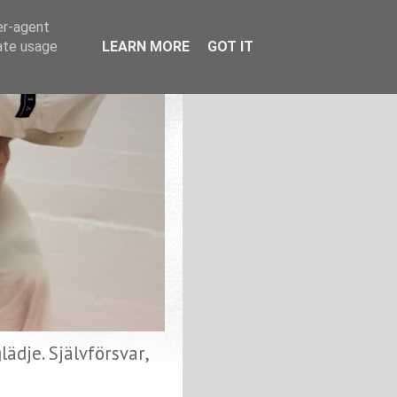
er-agent
rate usage
LEARN MORE
GOT IT
ädje. Självförsvar,