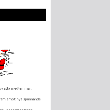
sby alla medlemmar,
r fram emot nya spännande
 och ungdomsgruppen